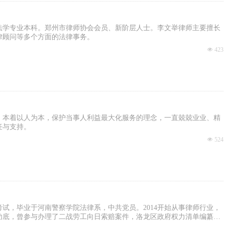
法学专业本科。郑州市律师协会会员、新阶层人士。李文举律师主要擅长
律顾问等多个方面的法律事务。
넶
423
，本着以人为本，保护当事人利益最大化服务的理念，一直兢兢业业、精
任与支持。
넶
524
格考试，毕业于河南警察学院法律系，中共党员。2014开始从事律师行业，
功底，曾参与办理了二战劳工向日索赔案件，洛龙区政府权力清单编纂、