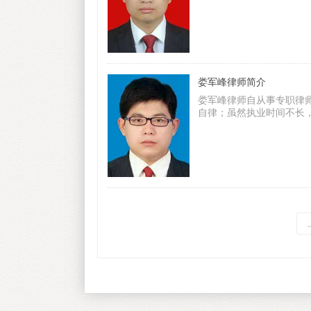
新疆和田假保单案等较有
娄军峰律师简介
娄军峰律师自从事专职律
自律；虽然执业时间不长