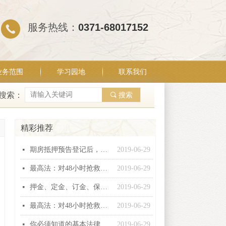
服务热线：
0371-68017152
业务范围
学习园地
联系我们
搜索：
끠
搜索
精彩推荐
期房抵押预告登记后，银行能否行使抵押权？
2019-06-29
넷
最高法：对48小时抢救无效死亡视同工伤不能扩大解释！
2019-06-29
넷
押金、定金、订金、保证金和违约金这“五金”有什么区别？
2019-06-29
넷
最高法：对48小时抢救无效死亡视同工伤不能扩大解释！
2019-06-29
넷
你必须知道的基本法律常识
2019-06-29
넷